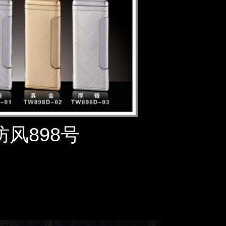
风898号