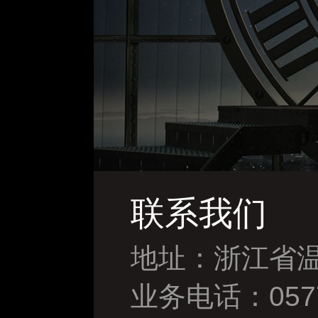
联系我们
地址：浙江省
业务电话：0577-