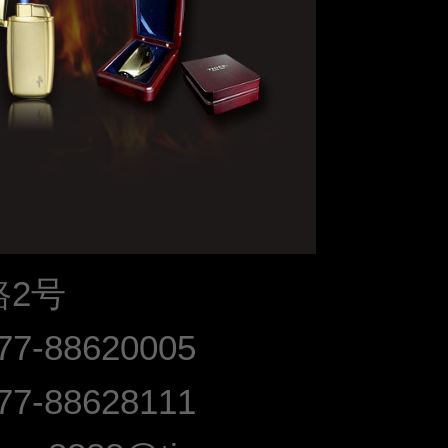
2号
-88620005
-88628111