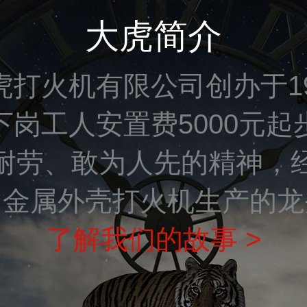
大虎简介
虎打火机有限公司创办于19
下岗工人安置费5000元起
耐劳、敢为人先的精神，
国金属外壳打火机生产的龙
了解我们的故事 >