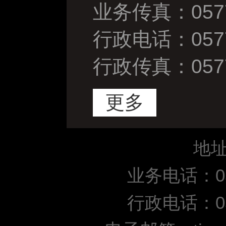
业务传真：0577-
行政电话：0577-
行政传真：0577-
更多
地
业务电话：057
行政电话：057