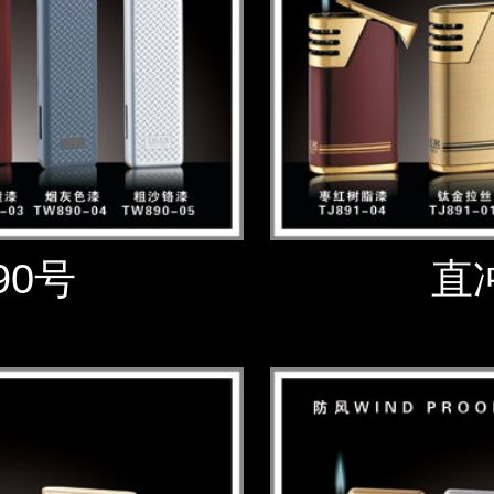
90号
直